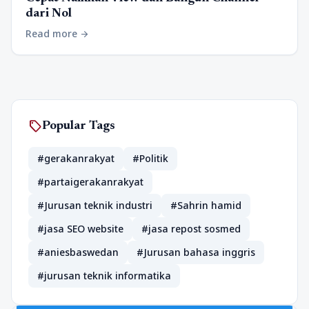
dari Nol
Read more
arrow_forward
sell
Popular Tags
#gerakanrakyat
#Politik
#partaigerakanrakyat
#Jurusan teknik industri
#Sahrin hamid
#jasa SEO website
#jasa repost sosmed
#aniesbaswedan
#Jurusan bahasa inggris
#jurusan teknik informatika