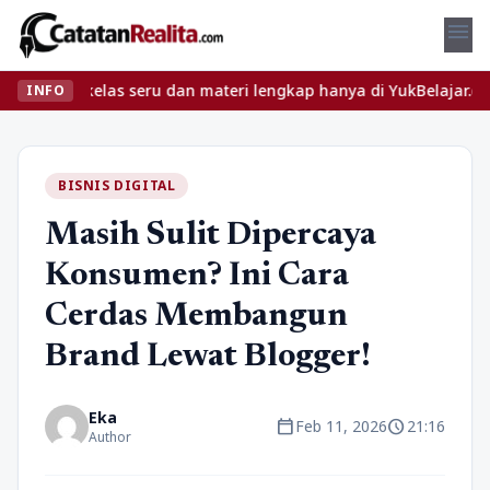
menu
an kelas seru dan materi lengkap hanya di YukBelajar.com. Mulai 
INFO
BISNIS DIGITAL
Masih Sulit Dipercaya
Konsumen? Ini Cara
Cerdas Membangun
Brand Lewat Blogger!
Eka
calendar_today
schedule
Feb 11, 2026
21:16
Author