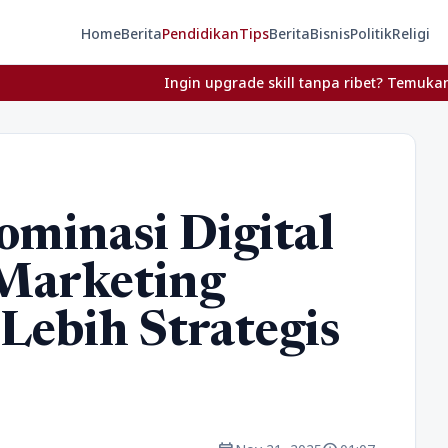
Home
Berita
Pendidikan
Tips
Berita
Bisnis
Politik
Religi
Ingin upgrade skill tanpa ribet? Temukan kelas seru da
inasi Digital
Marketing
Lebih Strategis