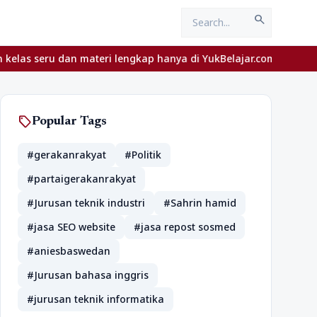
search
n materi lengkap hanya di YukBelajar.com. Mulai langkah suksesmu 
sell
Popular Tags
#gerakanrakyat
#Politik
#partaigerakanrakyat
#Jurusan teknik industri
#Sahrin hamid
#jasa SEO website
#jasa repost sosmed
#aniesbaswedan
#Jurusan bahasa inggris
#jurusan teknik informatika