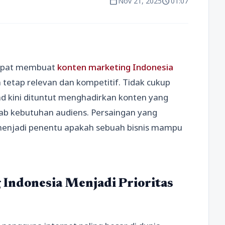
calendar_today
schedule
Nov 21, 2025
01:07
cepat membuat
konten marketing Indonesia
n tetap relevan dan kompetitif. Tidak cukup
 kini dituntut menghadirkan konten yang
ab kebutuhan audiens. Persaingan yang
menjadi penentu apakah sebuah bisnis mampu
Indonesia Menjadi Prioritas