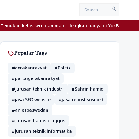
search
las seru dan materi lengkap hanya di YukBelajar.com. Mulai langk
sell
Popular Tags
#gerakanrakyat
#Politik
#partaigerakanrakyat
#Jurusan teknik industri
#Sahrin hamid
#jasa SEO website
#jasa repost sosmed
#aniesbaswedan
#Jurusan bahasa inggris
#jurusan teknik informatika