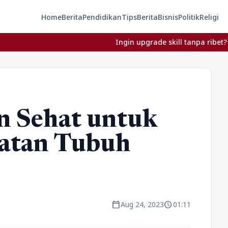
Home
Berita
Pendidikan
Tips
Berita
Bisnis
Politik
Religi
Ingin upgrade skill tanpa ribet? Temukan ke
n Sehat untuk
atan Tubuh
calendar_today
schedule
Aug 24, 2023
01:11