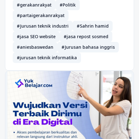
#gerakanrakyat
#Politik
#partaigerakanrakyat
#Jurusan teknik industri
#Sahrin hamid
#jasa SEO website
#jasa repost sosmed
#aniesbaswedan
#Jurusan bahasa inggris
#jurusan teknik informatika