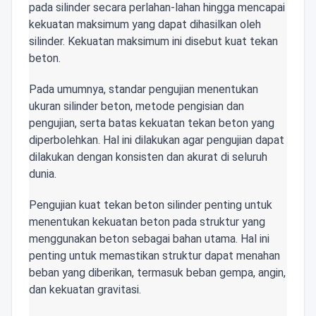
pada silinder secara perlahan-lahan hingga mencapai
kekuatan maksimum yang dapat dihasilkan oleh
silinder. Kekuatan maksimum ini disebut kuat tekan
beton.
Pada umumnya, standar pengujian menentukan
ukuran silinder beton, metode pengisian dan
pengujian, serta batas kekuatan tekan beton yang
diperbolehkan. Hal ini dilakukan agar pengujian dapat
dilakukan dengan konsisten dan akurat di seluruh
dunia.
Pengujian kuat tekan beton silinder penting untuk
menentukan kekuatan beton pada struktur yang
menggunakan beton sebagai bahan utama. Hal ini
penting untuk memastikan struktur dapat menahan
beban yang diberikan, termasuk beban gempa, angin,
dan kekuatan gravitasi.