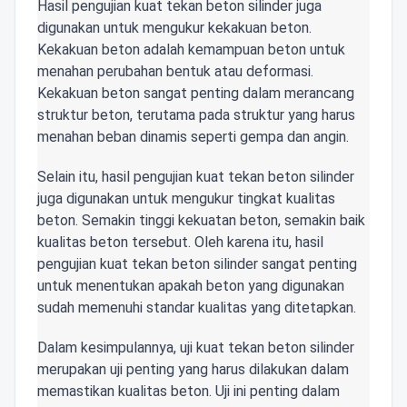
Hasil pengujian kuat tekan beton silinder juga
digunakan untuk mengukur kekakuan beton.
Kekakuan beton adalah kemampuan beton untuk
menahan perubahan bentuk atau deformasi.
Kekakuan beton sangat penting dalam merancang
struktur beton, terutama pada struktur yang harus
menahan beban dinamis seperti gempa dan angin.
Selain itu, hasil pengujian kuat tekan beton silinder
juga digunakan untuk mengukur tingkat kualitas
beton. Semakin tinggi kekuatan beton, semakin baik
kualitas beton tersebut. Oleh karena itu, hasil
pengujian kuat tekan beton silinder sangat penting
untuk menentukan apakah beton yang digunakan
sudah memenuhi standar kualitas yang ditetapkan.
Dalam kesimpulannya, uji kuat tekan beton silinder
merupakan uji penting yang harus dilakukan dalam
memastikan kualitas beton. Uji ini penting dalam