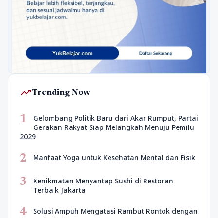
trending_up
Trending Now
1
Gelombang Politik Baru dari Akar Rumput, Partai
Gerakan Rakyat Siap Melangkah Menuju Pemilu
2029
2
Manfaat Yoga untuk Kesehatan Mental dan Fisik
3
Kenikmatan Menyantap Sushi di Restoran
Terbaik Jakarta
4
Solusi Ampuh Mengatasi Rambut Rontok dengan