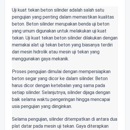
Uji kuat tekan beton silinder adalah salah satu
pengujian yang penting dalam memastikan kualitas
beton. Beton silinder merupakan benda uji beton
yang umum digunakan untuk melakukan uji kuat
tekan. Uji kuat tekan beton silinder dilakukan dengan
memakai alat uji tekan beton yang biasanya terdiri
dari mesin hidrolik atau mesin uji tekan yang
menggunakan gaya mekanik.
Proses pengujian dimulai dengan mempersiapkan
beton segar yang dicor ke dalam silinder. Beton
harus dicor dengan ketebalan yang sama pada
setiap silinder. Selanjutnya, silinder dijaga dengan
baik selama waktu pengeringan hingga mencapai
usia pengujian yang diinginkan.
Selama pengujian, silinder ditempatkan di antara dua
plat datar pada mesin uji tekan. Gaya diterapkan