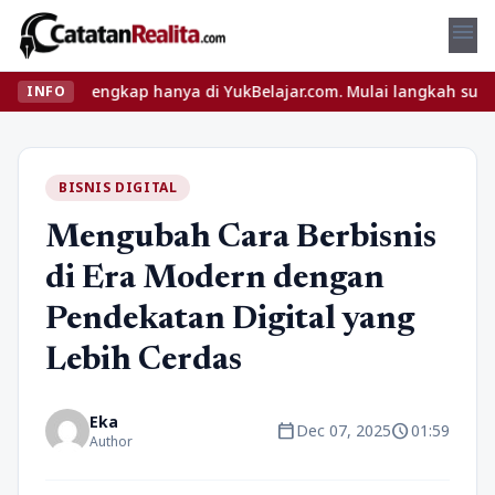
menu
ngkap hanya di YukBelajar.com. Mulai langkah suksesmu hari ini! 
INFO
BISNIS DIGITAL
Mengubah Cara Berbisnis
di Era Modern dengan
Pendekatan Digital yang
Lebih Cerdas
Eka
calendar_today
schedule
Dec 07, 2025
01:59
Author