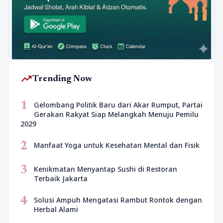
trending_up
Trending Now
1
Gelombang Politik Baru dari Akar Rumput, Partai
Gerakan Rakyat Siap Melangkah Menuju Pemilu
2029
2
Manfaat Yoga untuk Kesehatan Mental dan Fisik
3
Kenikmatan Menyantap Sushi di Restoran
Terbaik Jakarta
4
Solusi Ampuh Mengatasi Rambut Rontok dengan
Herbal Alami