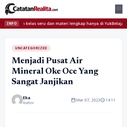
menu
ukan kelas seru dan materi lengkap hanya di YukBelajar.com. Mulai
INFO
UNCATEGORIZED
Menjadi Pusat Air
Mineral Oke Oce Yang
Sangat Janjikan
Eka
calendar_today
schedule
Mar 07, 2023
14:11
Author