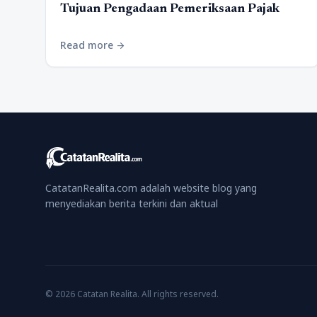
Tujuan Pengadaan Pemeriksaan Pajak
Read more
arrow_forward
CatatanRealita.com adalah website blog yang
menyediakan berita terkini dan aktual
© 2026 Catatan Realita. All rights reserved.