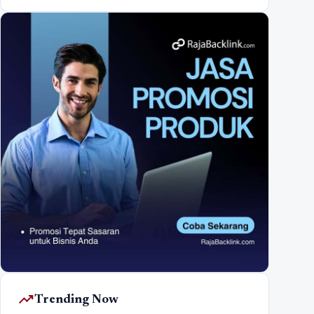
trending_up
Trending Now