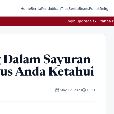
Home
Berita
Pendidikan
Tips
Berita
Bisnis
Politik
Religi
Ingin upgrade skill tanpa ribet? Temuk
g Dalam Sayuran
rus Anda Ketahui
calendar_today
schedule
May 12, 2023
10:51