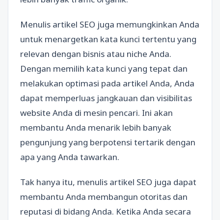
Menulis artikel SEO juga memungkinkan Anda
untuk menargetkan kata kunci tertentu yang
relevan dengan bisnis atau niche Anda.
Dengan memilih kata kunci yang tepat dan
melakukan optimasi pada artikel Anda, Anda
dapat memperluas jangkauan dan visibilitas
website Anda di mesin pencari. Ini akan
membantu Anda menarik lebih banyak
pengunjung yang berpotensi tertarik dengan
apa yang Anda tawarkan.
Tak hanya itu, menulis artikel SEO juga dapat
membantu Anda membangun otoritas dan
reputasi di bidang Anda. Ketika Anda secara