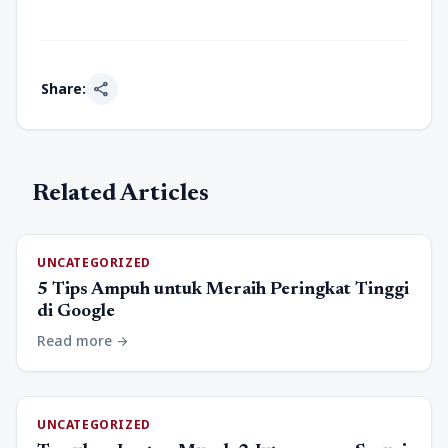
share
Share:
Related Articles
UNCATEGORIZED
5 Tips Ampuh untuk Meraih Peringkat Tinggi
di Google
Read more
arrow_forward
UNCATEGORIZED