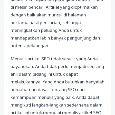
di mesin pencari. Artikel yang dioptimalkan
dengan baik akan muncul di halaman
pertama hasil pencarian, sehingga
meningkatkan peluang Anda untuk
mendapatkan lebih banyak pengunjung dan
potensi pelanggan.
Menulis artikel SEO tidak sesulit yang Anda
bayangkan. Anda tidak perlu menjadi seorang
ahli dalam bidang ini untuk dapat
melakukannya. Yang Anda butuhkan hanyalah
pemahaman dasar tentang SEO dan
kemampuan menulis yang baik. Anda dapat
mengikuti langkah-langkah sederhana dalam
artikel ini untuk memulai menulis artikel SEO