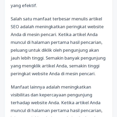
yang efektif.
Salah satu manfaat terbesar menulis artikel
SEO adalah meningkatkan peringkat website
Anda di mesin pencari. Ketika artikel Anda
muncul di halaman pertama hasil pencarian,
peluang untuk diklik oleh pengunjung akan
jauh lebih tinggi. Semakin banyak pengunjung
yang mengklik artikel Anda, semakin tinggi
peringkat website Anda di mesin pencari.
Manfaat lainnya adalah meningkatkan
visibilitas dan kepercayaan pengunjung
terhadap website Anda. Ketika artikel Anda
muncul di halaman pertama hasil pencarian,