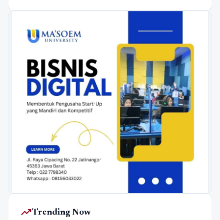
trending_up
Trending Now