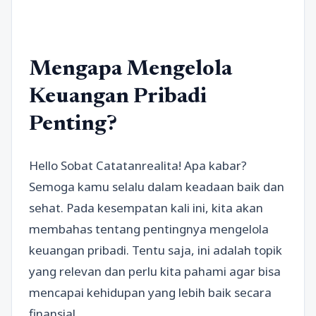
Mengapa Mengelola
Keuangan Pribadi
Penting?
Hello Sobat Catatanrealita! Apa kabar?
Semoga kamu selalu dalam keadaan baik dan
sehat. Pada kesempatan kali ini, kita akan
membahas tentang pentingnya mengelola
keuangan pribadi. Tentu saja, ini adalah topik
yang relevan dan perlu kita pahami agar bisa
mencapai kehidupan yang lebih baik secara
finansial.