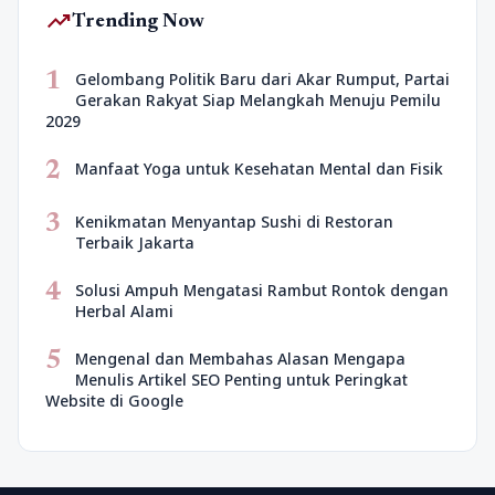
trending_up
Trending Now
1
Gelombang Politik Baru dari Akar Rumput, Partai
Gerakan Rakyat Siap Melangkah Menuju Pemilu
2029
2
Manfaat Yoga untuk Kesehatan Mental dan Fisik
3
Kenikmatan Menyantap Sushi di Restoran
Terbaik Jakarta
4
Solusi Ampuh Mengatasi Rambut Rontok dengan
Herbal Alami
5
Mengenal dan Membahas Alasan Mengapa
Menulis Artikel SEO Penting untuk Peringkat
Website di Google