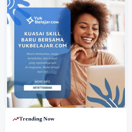
trending_up
Trending Now