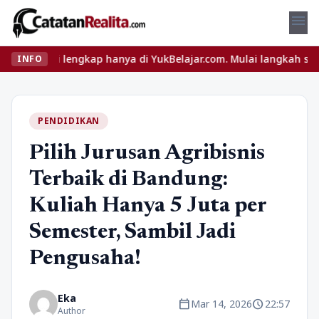
menu
i lengkap hanya di YukBelajar.com. Mulai langkah suksesmu hari i
INFO
PENDIDIKAN
Pilih Jurusan Agribisnis
Terbaik di Bandung:
Kuliah Hanya 5 Juta per
Semester, Sambil Jadi
Pengusaha!
Eka
calendar_today
schedule
Mar 14, 2026
22:57
Author