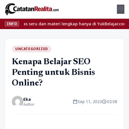
menu
kelas seru dan materi lengkap hanya di YukBelajar.com. Mulai lang
INFO
UNCATEGORIZED
Kenapa Belajar SEO
Penting untuk Bisnis
Online?
Eka
calendar_today
schedule
Sep 11, 2023
02:58
Author