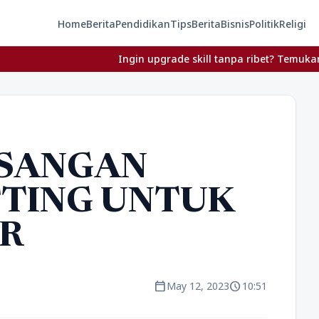
Home
Berita
Pendidikan
Tips
Berita
Bisnis
Politik
Religi
Ingin upgrade skill tanpa ribet? Temukan kelas
ASANGAN
TTING UNTUK
R
calendar_today
schedule
May 12, 2023
10:51