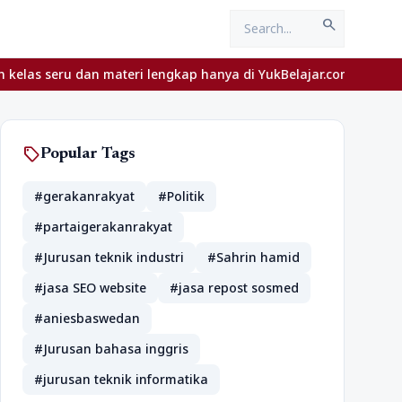
search
 seru dan materi lengkap hanya di YukBelajar.com. Mulai langkah 
sell
Popular Tags
#gerakanrakyat
#Politik
#partaigerakanrakyat
#Jurusan teknik industri
#Sahrin hamid
#jasa SEO website
#jasa repost sosmed
#aniesbaswedan
#Jurusan bahasa inggris
#jurusan teknik informatika