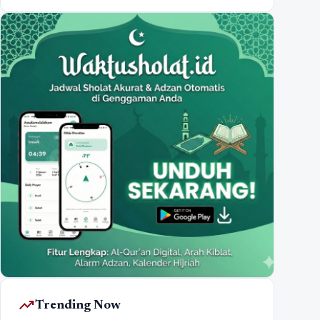
trending_up
Trending Now