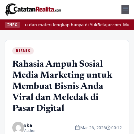
menu
eru dan materi lengkap hanya di YukBelajar.com. Mulai langkah su
INFO
BISNIS
Rahasia Ampuh Sosial
Media Marketing untuk
Membuat Bisnis Anda
Viral dan Meledak di
Pasar Digital
Eka
calendar_today
schedule
Mar 26, 2026
00:12
Author