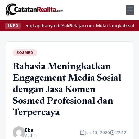
menu
 lengkap hanya di YukBelajar.com. Mulai langkah suksesmu hari in
INFO
SOSMED
Rahasia Meningkatkan
Engagement Media Sosial
dengan Jasa Komen
Sosmed Profesional dan
Terpercaya
Eka
calendar_today
schedule
Jun 13, 2026
22:12
Author