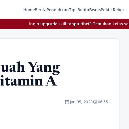
Home
Berita
Pendidikan
Tips
Berita
Bisnis
Politik
Religi
Ingin upgrade skill tanpa ribet? Temukan kelas seru dan mat
uah Yang
itamin A
calendar_today
schedule
Jan 05, 2023
06:55