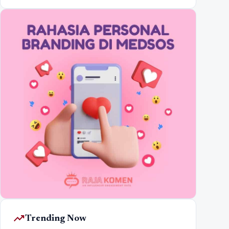
trending_up
Trending Now