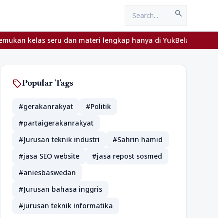
search
ru dan materi lengkap hanya di YukBelajar.com. Mulai langkah suk
sell
Popular Tags
#gerakanrakyat
#Politik
#partaigerakanrakyat
#Jurusan teknik industri
#Sahrin hamid
#jasa SEO website
#jasa repost sosmed
#aniesbaswedan
#Jurusan bahasa inggris
#jurusan teknik informatika