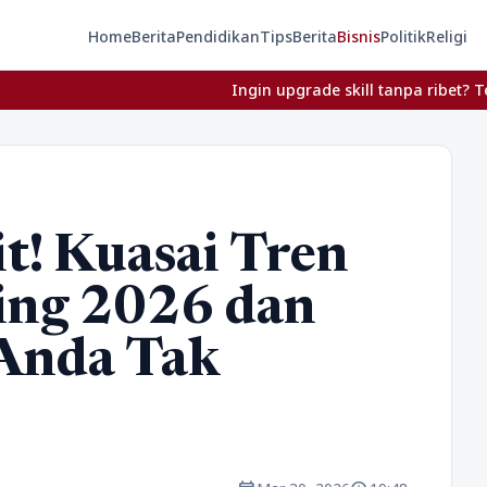
Home
Berita
Pendidikan
Tips
Berita
Bisnis
Politik
Religi
Ingin upgrade skill tanpa ribet? Temukan kelas se
t! Kuasai Tren
ing 2026 dan
 Anda Tak