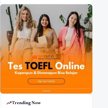
trending_up
Trending Now