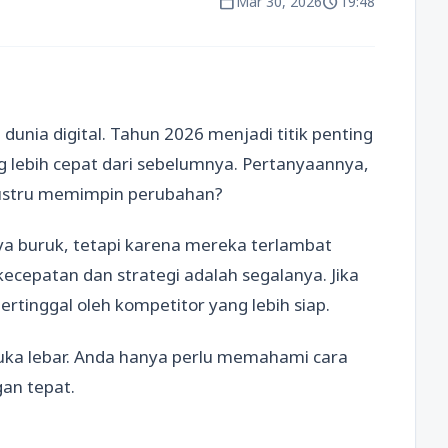
calendar_today
schedule
Mar 30, 2026
19:48
 dunia digital. Tahun 2026 menjadi titik penting
lebih cepat dari sebelumnya. Pertanyaannya,
justru memimpin perubahan?
ya buruk, tetapi karena mereka terlambat
 kecepatan dan strategi adalah segalanya. Jika
rtinggal oleh kompetitor yang lebih siap.
uka lebar. Anda hanya perlu memahami cara
an tepat.