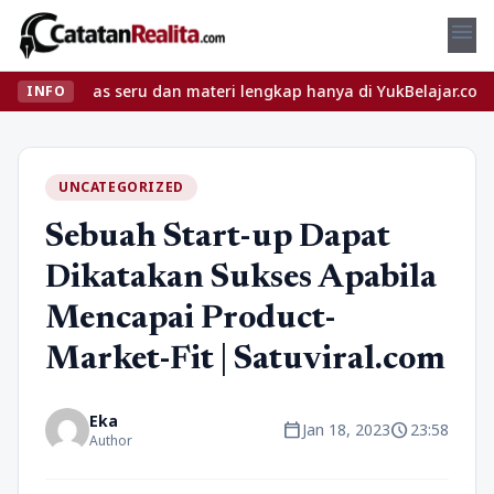
menu
n kelas seru dan materi lengkap hanya di YukBelajar.com. Mulai l
INFO
UNCATEGORIZED
Sebuah Start-up Dapat
Dikatakan Sukses Apabila
Mencapai Product-
Market-Fit | Satuviral.com
Eka
calendar_today
schedule
Jan 18, 2023
23:58
Author