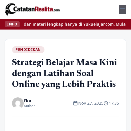
menu
 dan materi lengkap hanya di YukBelajar.com. Mulai langkah sukse
INFO
PENDIDIKAN
Strategi Belajar Masa Kini
dengan Latihan Soal
Online yang Lebih Praktis
Eka
calendar_today
schedule
Nov 27, 2025
17:35
Author