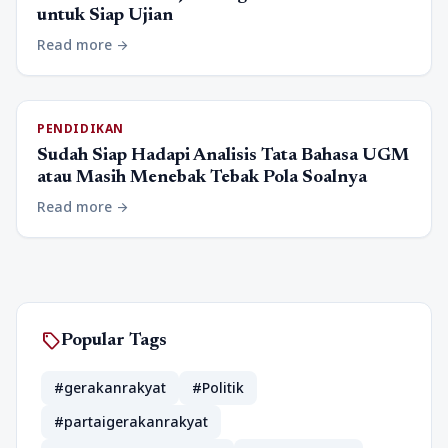
untuk Siap Ujian
Read more
arrow_forward
PENDIDIKAN
Sudah Siap Hadapi Analisis Tata Bahasa UGM
atau Masih Menebak Tebak Pola Soalnya
Read more
arrow_forward
sell
Popular Tags
#gerakanrakyat
#Politik
#partaigerakanrakyat