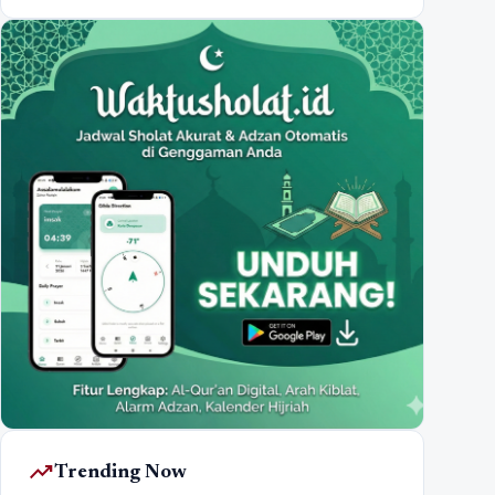
trending_up
Trending Now