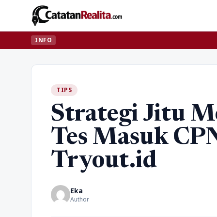
INFO
TIPS
Strategi Jitu 
Tes Masuk CP
Tryout.id
Eka
Author