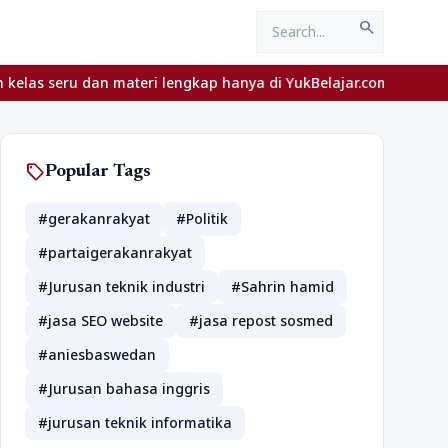
search
an materi lengkap hanya di YukBelajar.com. Mulai langkah suksesm
sell
Popular Tags
#gerakanrakyat
#Politik
#partaigerakanrakyat
#Jurusan teknik industri
#Sahrin hamid
#jasa SEO website
#jasa repost sosmed
#aniesbaswedan
#Jurusan bahasa inggris
#jurusan teknik informatika