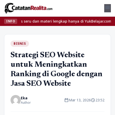
menu
las seru dan materi lengkap hanya di YukBelajar.com. Mulai langk
INFO
BISNIS
Strategi SEO Website
untuk Meningkatkan
Ranking di Google dengan
Jasa SEO Website
Eka
calendar_today
schedule
Mar 13, 2026
23:52
Author