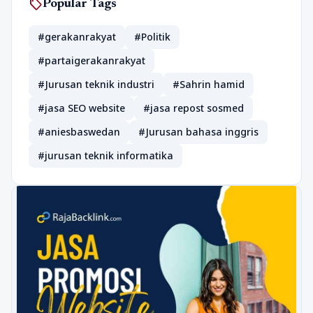
sell
Popular Tags
#gerakanrakyat
#Politik
#partaigerakanrakyat
#Jurusan teknik industri
#Sahrin hamid
#jasa SEO website
#jasa repost sosmed
#aniesbaswedan
#Jurusan bahasa inggris
#jurusan teknik informatika