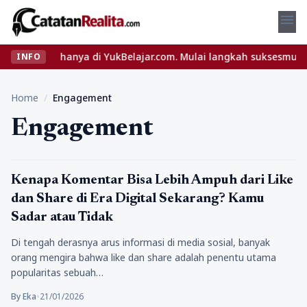
menu
engkap hanya di YukBelajar.com. Mulai langkah suksesmu hari ini!
INFO
Home
/
Engagement
Engagement
Bisnis Digital
Kenapa Komentar Bisa Lebih Ampuh dari Like
dan Share di Era Digital Sekarang? Kamu
Sadar atau Tidak
Di tengah derasnya arus informasi di media sosial, banyak
orang mengira bahwa like dan share adalah penentu utama
popularitas sebuah…
By Eka
•
21/01/2026