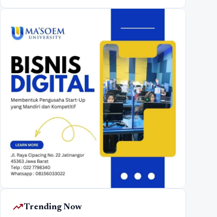
trending_up
Trending Now