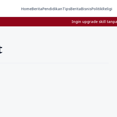
Home
Berita
Pendidikan
Tips
Berita
Bisnis
Politik
Religi
Ingin upgrade skill tanpa ribet?
t