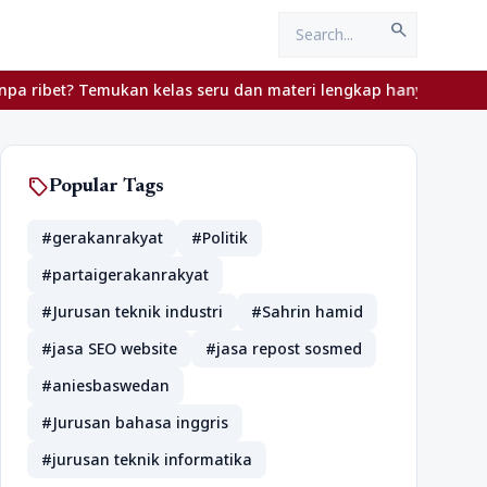
search
bet? Temukan kelas seru dan materi lengkap hanya di YukBelajar.co
sell
Popular Tags
#gerakanrakyat
#Politik
#partaigerakanrakyat
#Jurusan teknik industri
#Sahrin hamid
#jasa SEO website
#jasa repost sosmed
#aniesbaswedan
#Jurusan bahasa inggris
#jurusan teknik informatika