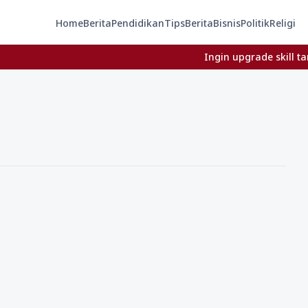
Home
Berita
Pendidikan
Tips
Berita
Bisnis
Politik
Religi
Ingin upgrade skill tanpa ri