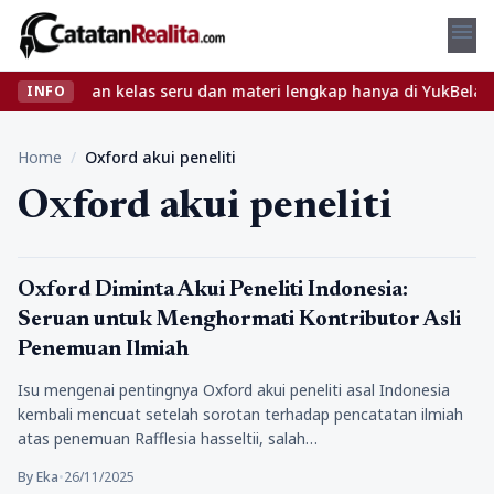
menu
et? Temukan kelas seru dan materi lengkap hanya di YukBelajar.co
INFO
Home
/
Oxford akui peneliti
Oxford akui peneliti
Berita
Oxford Diminta Akui Peneliti Indonesia:
Seruan untuk Menghormati Kontributor Asli
Penemuan Ilmiah
Isu mengenai pentingnya Oxford akui peneliti asal Indonesia
kembali mencuat setelah sorotan terhadap pencatatan ilmiah
atas penemuan Rafflesia hasseltii, salah…
By Eka
•
26/11/2025