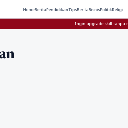
Home
Berita
Pendidikan
Tips
Berita
Bisnis
Politik
Religi
Ingin upgrade skill tanpa ribet? 
’an