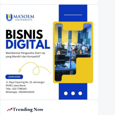
trending_up
Trending Now