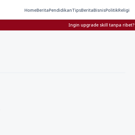
Home
Berita
Pendidikan
Tips
Berita
Bisnis
Politik
Religi
Ingin upgrade skill tanpa ribet? Temuka
n