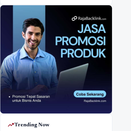
trending_up
Trending Now