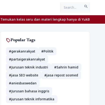
search
n kelas seru dan materi lengkap hanya di YukBelajar.com. Mulai la
sell
Popular Tags
#gerakanrakyat
#Politik
#partaigerakanrakyat
#Jurusan teknik industri
#Sahrin hamid
#jasa SEO website
#jasa repost sosmed
#aniesbaswedan
#Jurusan bahasa inggris
#jurusan teknik informatika