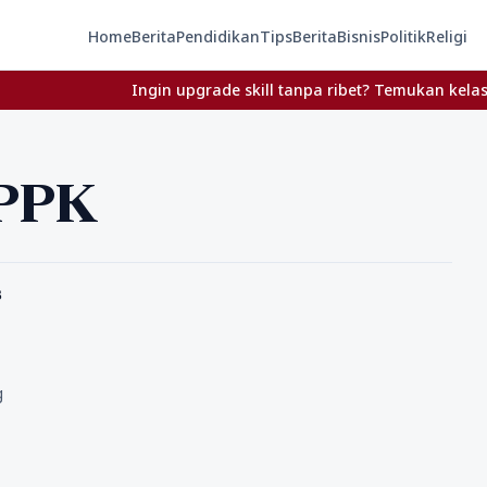
Home
Berita
Pendidikan
Tips
Berita
Bisnis
Politik
Religi
Ingin upgrade skill tanpa ribet? Temukan kelas seru dan
PPPK
s
g