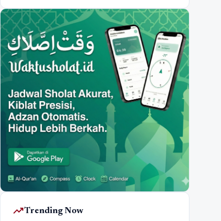
trending_up
Trending Now