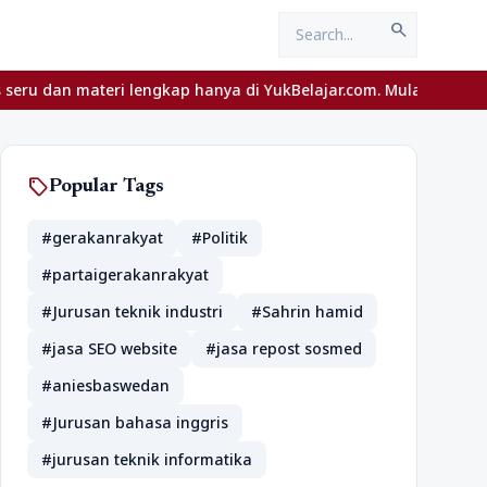
search
 materi lengkap hanya di YukBelajar.com. Mulai langkah suksesmu h
sell
Popular Tags
#gerakanrakyat
#Politik
#partaigerakanrakyat
#Jurusan teknik industri
#Sahrin hamid
#jasa SEO website
#jasa repost sosmed
#aniesbaswedan
#Jurusan bahasa inggris
#jurusan teknik informatika