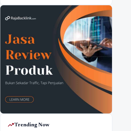
trending_up
Trending Now