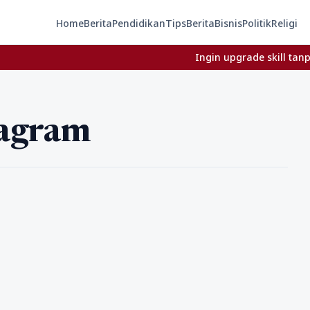
Home
Berita
Pendidikan
Tips
Berita
Bisnis
Politik
Religi
Ingin upgrade skill tanpa ribet
tagram