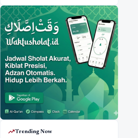
trending_up
Trending Now