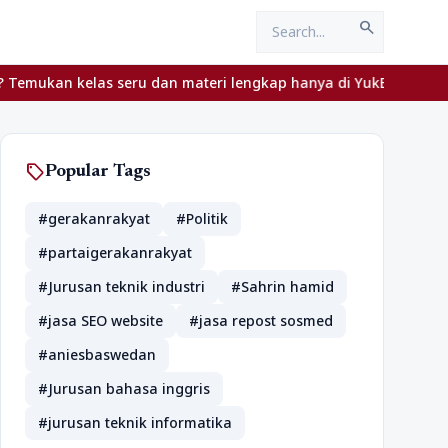
search
an kelas seru dan materi lengkap hanya di YukBelajar.com. Mulai l
sell
Popular Tags
#gerakanrakyat
#Politik
#partaigerakanrakyat
#Jurusan teknik industri
#Sahrin hamid
#jasa SEO website
#jasa repost sosmed
#aniesbaswedan
#Jurusan bahasa inggris
#jurusan teknik informatika