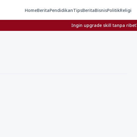
Home
Berita
Pendidikan
Tips
Berita
Bisnis
Politik
Religi
Ingin upgrade skill tanpa ribet? Temuk