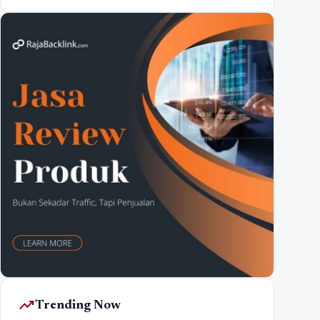
trending_up
Trending Now