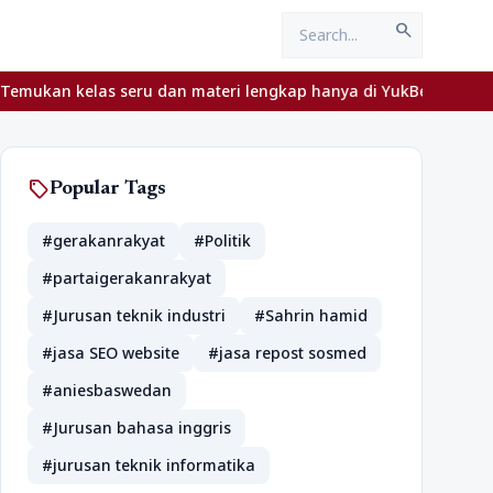
search
n kelas seru dan materi lengkap hanya di YukBelajar.com. Mulai la
sell
Popular Tags
#gerakanrakyat
#Politik
#partaigerakanrakyat
#Jurusan teknik industri
#Sahrin hamid
#jasa SEO website
#jasa repost sosmed
#aniesbaswedan
#Jurusan bahasa inggris
#jurusan teknik informatika