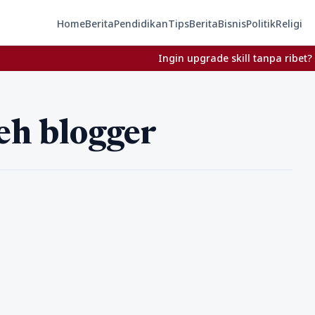
Home
Berita
Pendidikan
Tips
Berita
Bisnis
Politik
Religi
Ingin upgrade skill tanpa ribet? Temuka
eh blogger