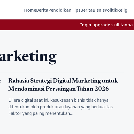
Home
Berita
Pendidikan
Tips
Berita
Bisnis
Politik
Religi
Ingin upgrade skill tanpa ribet? 
marketing
Bisnis Digital
:
Rahasia Strategi Digital Marketing untuk
Mendominasi Persaingan Tahun 2026
Di era digital saat ini, kesuksesan bisnis tidak hanya
ditentukan oleh produk atau layanan yang berkualitas.
Faktor yang paling menentukan…