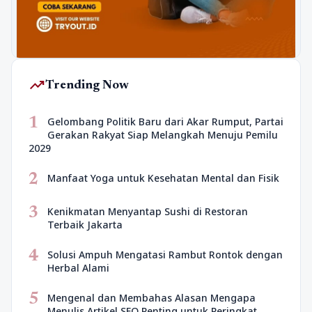
trending_up
Trending Now
1
Gelombang Politik Baru dari Akar Rumput, Partai
Gerakan Rakyat Siap Melangkah Menuju Pemilu
2029
2
Manfaat Yoga untuk Kesehatan Mental dan Fisik
3
Kenikmatan Menyantap Sushi di Restoran
Terbaik Jakarta
4
Solusi Ampuh Mengatasi Rambut Rontok dengan
Herbal Alami
5
Mengenal dan Membahas Alasan Mengapa
Menulis Artikel SEO Penting untuk Peringkat