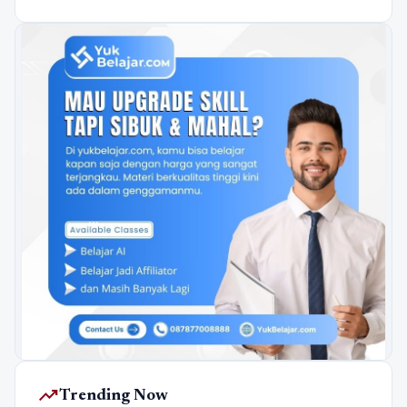
trending_up
Trending Now