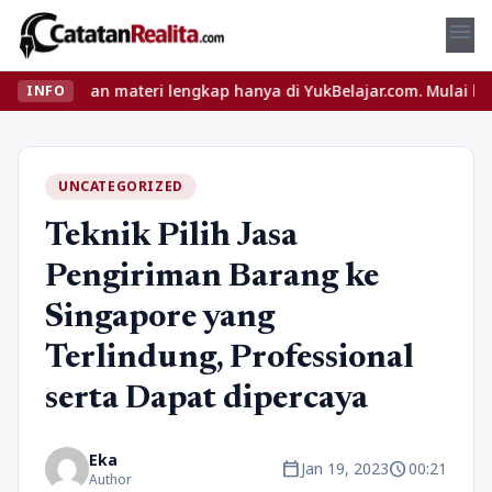
menu
u dan materi lengkap hanya di YukBelajar.com. Mulai langkah sukse
INFO
UNCATEGORIZED
Teknik Pilih Jasa
Pengiriman Barang ke
Singapore yang
Terlindung, Professional
serta Dapat dipercaya
Eka
calendar_today
schedule
Jan 19, 2023
00:21
Author