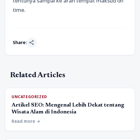
tentunya sampai ke arah tempat maksud on
time.
share
Share:
Related Articles
UNCATEGORIZED
Artikel SEO: Mengenal Lebih Dekat tentang
Wisata Alam di Indonesia
Read more
arrow_forward