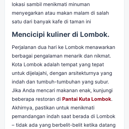
lokasi sambil menikmati minuman
menyegarkan atau makan malam di salah
satu dari banyak kafe di taman ini
Mencicipi kuliner di Lombok.
Perjalanan dua hari ke Lombok menawarkan
berbagai pengalaman menarik dan nikmat.
Kota Lombok adalah tempat yang tepat
untuk dijelajahi, dengan arsitekturnya yang
indah dan tumbuh-tumbuhan yang subur.
Jika Anda mencari makanan enak, kunjungi
beberapa restoran di
Pantai Kuta Lombok
.
Akhirnya, pastikan untuk menikmati
pemandangan indah saat berada di Lombok
– tidak ada yang berbelit-belit ketika datang