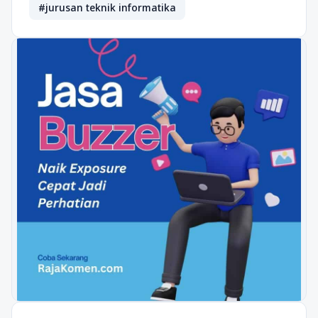
#jurusan teknik informatika