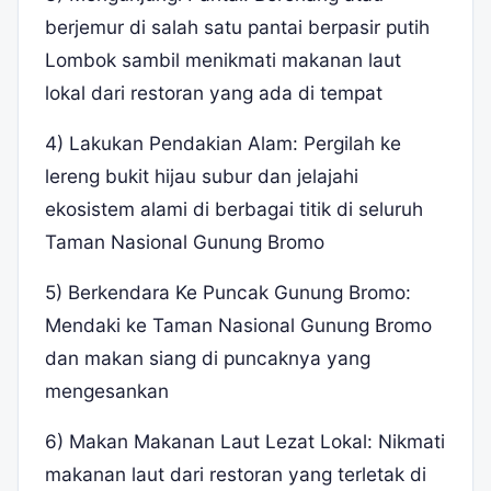
berjemur di salah satu pantai berpasir putih
Lombok sambil menikmati makanan laut
lokal dari restoran yang ada di tempat
4) Lakukan Pendakian Alam: Pergilah ke
lereng bukit hijau subur dan jelajahi
ekosistem alami di berbagai titik di seluruh
Taman Nasional Gunung Bromo
5) Berkendara Ke Puncak Gunung Bromo:
Mendaki ke Taman Nasional Gunung Bromo
dan makan siang di puncaknya yang
mengesankan
6) Makan Makanan Laut Lezat Lokal: Nikmati
makanan laut dari restoran yang terletak di