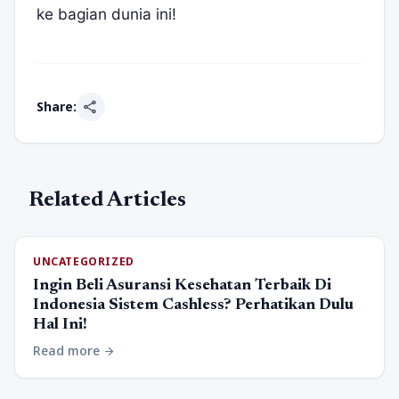
ke bagian dunia ini!
share
Share:
Related Articles
UNCATEGORIZED
Ingin Beli Asuransi Kesehatan Terbaik Di
Indonesia Sistem Cashless? Perhatikan Dulu
Hal Ini!
Read more
arrow_forward