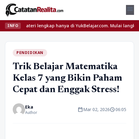
menu
teri lengkap hanya di YukBelajar.com. Mulai langkah suksesmu har
INFO
PENDIDIKAN
Trik Belajar Matematika
Kelas 7 yang Bikin Paham
Cepat dan Enggak Stress!
Eka
calendar_today
schedule
Mar 02, 2026
06:05
Author