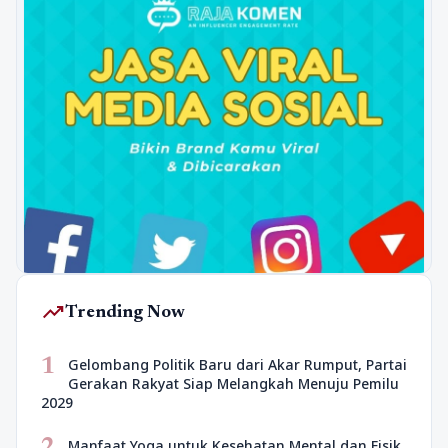
trending_up
Trending Now
1
Gelombang Politik Baru dari Akar Rumput, Partai
Gerakan Rakyat Siap Melangkah Menuju Pemilu
2029
2
Manfaat Yoga untuk Kesehatan Mental dan Fisik