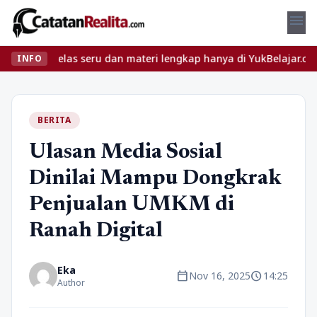
menu
n kelas seru dan materi lengkap hanya di YukBelajar.com. Mulai l
INFO
BERITA
Ulasan Media Sosial
Dinilai Mampu Dongkrak
Penjualan UMKM di
Ranah Digital
Eka
calendar_today
schedule
Nov 16, 2025
14:25
Author