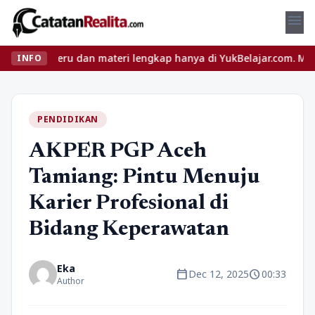
menu
 seru dan materi lengkap hanya di YukBelajar.com. Mulai langkah 
INFO
PENDIDIKAN
AKPER PGP Aceh
Tamiang: Pintu Menuju
Karier Profesional di
Bidang Keperawatan
Eka
calendar_today
schedule
Dec 12, 2025
00:33
Author