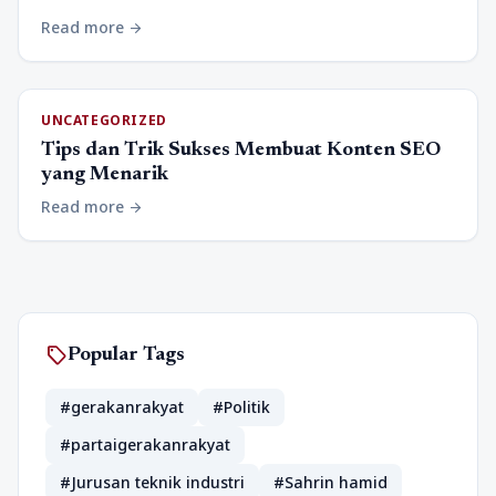
Read more
arrow_forward
UNCATEGORIZED
Tips dan Trik Sukses Membuat Konten SEO
yang Menarik
Read more
arrow_forward
sell
Popular Tags
#gerakanrakyat
#Politik
#partaigerakanrakyat
#Jurusan teknik industri
#Sahrin hamid