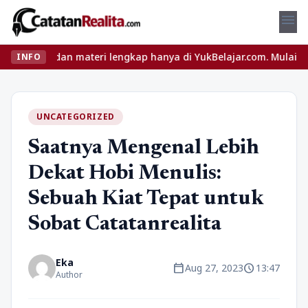
menu
an materi lengkap hanya di YukBelajar.com. Mulai langkah suksesm
INFO
UNCATEGORIZED
Saatnya Mengenal Lebih
Dekat Hobi Menulis:
Sebuah Kiat Tepat untuk
Sobat Catatanrealita
Eka
calendar_today
schedule
Aug 27, 2023
13:47
Author