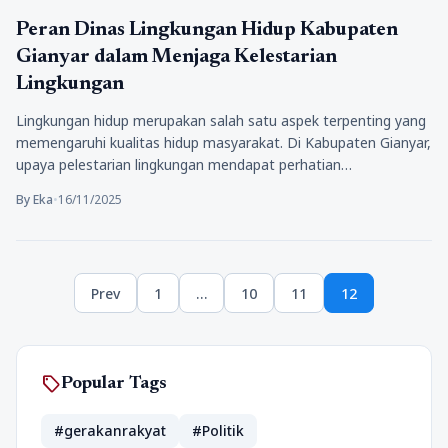
Bisnis
Peran Dinas Lingkungan Hidup Kabupaten
Gianyar dalam Menjaga Kelestarian
Lingkungan
Lingkungan hidup merupakan salah satu aspek terpenting yang
memengaruhi kualitas hidup masyarakat. Di Kabupaten Gianyar,
upaya pelestarian lingkungan mendapat perhatian…
By Eka
•
16/11/2025
Posts
Prev
1
…
10
11
12
pagination
Page
Page
Page
Page
sell
Popular Tags
#gerakanrakyat
#Politik