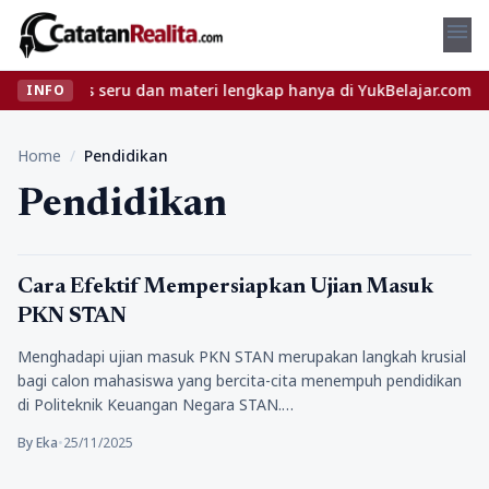
menu
n kelas seru dan materi lengkap hanya di YukBelajar.com. Mulai la
INFO
Home
/
Pendidikan
Pendidikan
media
Cara Efektif Mempersiapkan Ujian Masuk
PKN STAN
Menghadapi ujian masuk PKN STAN merupakan langkah krusial
bagi calon mahasiswa yang bercita-cita menempuh pendidikan
di Politeknik Keuangan Negara STAN.…
By Eka
•
25/11/2025