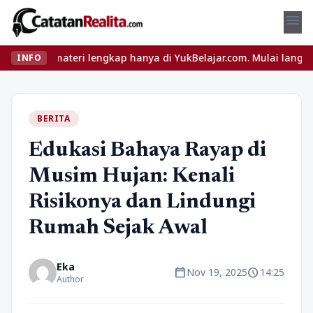
menu
ateri lengkap hanya di YukBelajar.com. Mulai langkah suksesmu ha
INFO
BERITA
Edukasi Bahaya Rayap di
Musim Hujan: Kenali
Risikonya dan Lindungi
Rumah Sejak Awal
Eka
calendar_today
schedule
Nov 19, 2025
14:25
Author