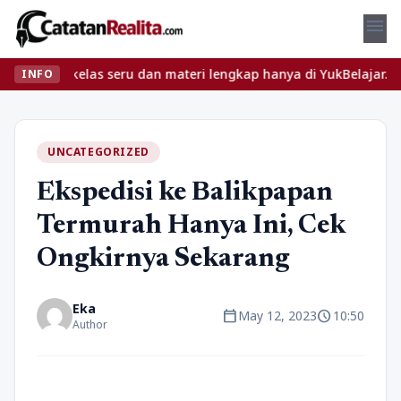
menu
kan kelas seru dan materi lengkap hanya di YukBelajar.com. Mulai
INFO
UNCATEGORIZED
Ekspedisi ke Balikpapan
Termurah Hanya Ini, Cek
Ongkirnya Sekarang
Eka
calendar_today
schedule
May 12, 2023
10:50
Author