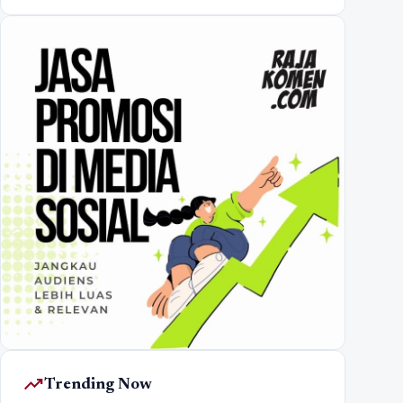
trending_up
Trending Now