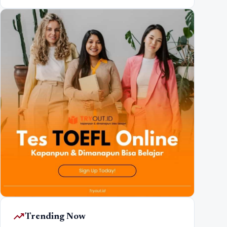
trending_up
Trending Now