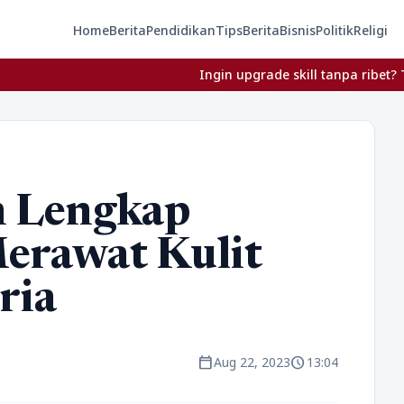
Home
Berita
Pendidikan
Tips
Berita
Bisnis
Politik
Religi
Ingin upgrade skill tanpa ribet? Temukan kel
n Lengkap
erawat Kulit
ria
calendar_today
schedule
Aug 22, 2023
13:04