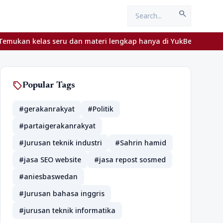
search
as seru dan materi lengkap hanya di YukBelajar.com. Mulai langka
sell
Popular Tags
#gerakanrakyat
#Politik
#partaigerakanrakyat
#Jurusan teknik industri
#Sahrin hamid
#jasa SEO website
#jasa repost sosmed
#aniesbaswedan
#Jurusan bahasa inggris
#jurusan teknik informatika