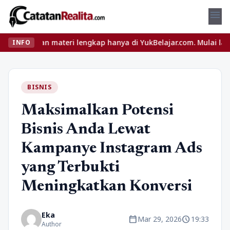
menu
dan materi lengkap hanya di YukBelajar.com. Mulai langkah sukses
INFO
BISNIS
Maksimalkan Potensi
Bisnis Anda Lewat
Kampanye Instagram Ads
yang Terbukti
Meningkatkan Konversi
Eka
calendar_today
schedule
Mar 29, 2026
19:33
Author