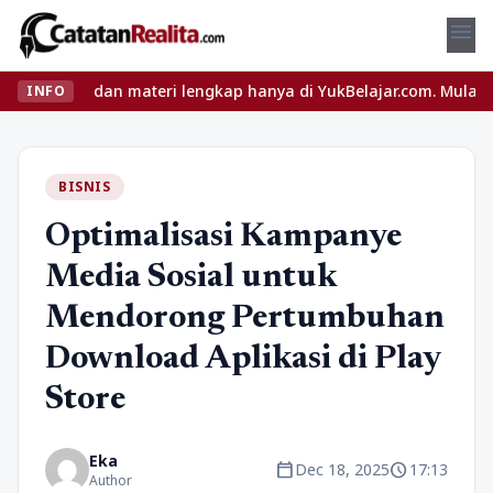
menu
eru dan materi lengkap hanya di YukBelajar.com. Mulai langkah suk
INFO
BISNIS
Optimalisasi Kampanye
Media Sosial untuk
Mendorong Pertumbuhan
Download Aplikasi di Play
Store
Eka
calendar_today
schedule
Dec 18, 2025
17:13
Author