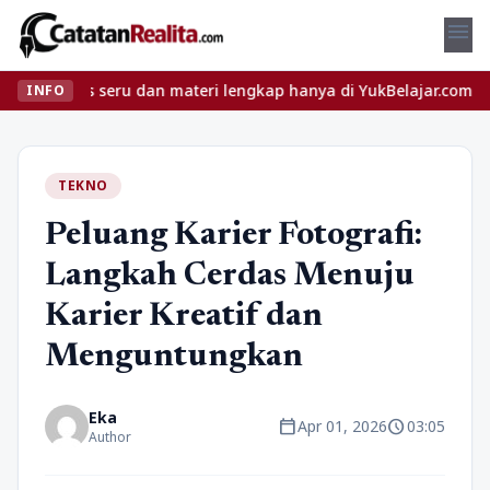
menu
as seru dan materi lengkap hanya di YukBelajar.com. Mulai langka
INFO
TEKNO
Peluang Karier Fotografi:
Langkah Cerdas Menuju
Karier Kreatif dan
Menguntungkan
Eka
calendar_today
schedule
Apr 01, 2026
03:05
Author