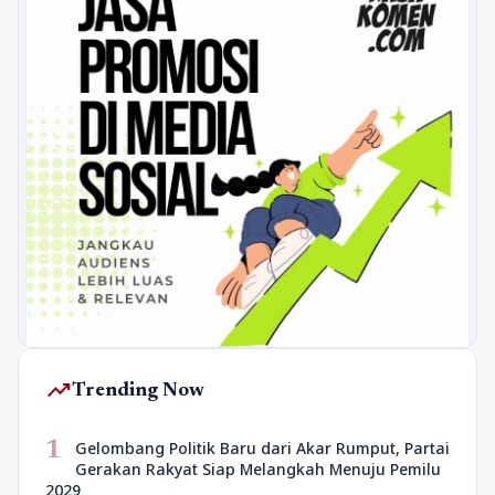
trending_up
Trending Now
1
Gelombang Politik Baru dari Akar Rumput, Partai
Gerakan Rakyat Siap Melangkah Menuju Pemilu
2029