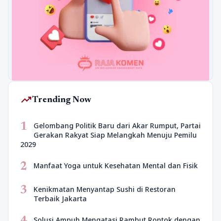
trending_up
Trending Now
1
Gelombang Politik Baru dari Akar Rumput, Partai
Gerakan Rakyat Siap Melangkah Menuju Pemilu
2029
2
Manfaat Yoga untuk Kesehatan Mental dan Fisik
3
Kenikmatan Menyantap Sushi di Restoran
Terbaik Jakarta
4
Solusi Ampuh Mengatasi Rambut Rontok dengan