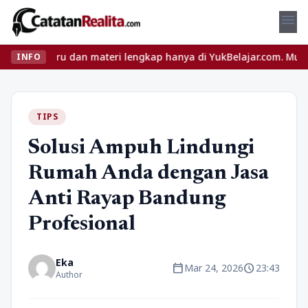
menu
s seru dan materi lengkap hanya di YukBelajar.com. Mulai langkah 
INFO
TIPS
Solusi Ampuh Lindungi
Rumah Anda dengan Jasa
Anti Rayap Bandung
Profesional
Eka
calendar_today
schedule
Mar 24, 2026
23:43
Author