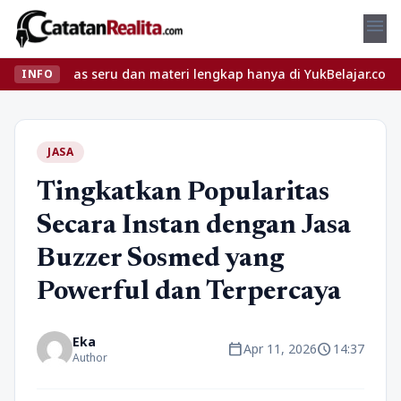
menu
elas seru dan materi lengkap hanya di YukBelajar.com. Mulai lang
INFO
JASA
Tingkatkan Popularitas
Secara Instan dengan Jasa
Buzzer Sosmed yang
Powerful dan Terpercaya
Eka
calendar_today
schedule
Apr 11, 2026
14:37
Author