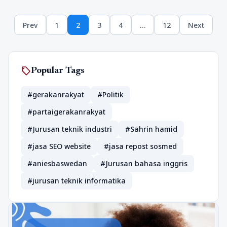
Posts
Prev
1
2
3
4
…
12
Next
pagination
Page
Page
Page
Page
Page
sell
Popular Tags
#gerakanrakyat
#Politik
#partaigerakanrakyat
#Jurusan teknik industri
#Sahrin hamid
#jasa SEO website
#jasa repost sosmed
#aniesbaswedan
#Jurusan bahasa inggris
#jurusan teknik informatika