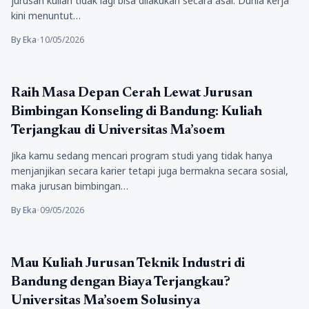
jurusan kuliah tidak lagi bisa dilakukan secara asal. Dunia kerja
kini menuntut…
By Eka
•
10/05/2026
Pendidikan
Raih Masa Depan Cerah Lewat Jurusan
Bimbingan Konseling di Bandung: Kuliah
Terjangkau di Universitas Ma’soem
Jika kamu sedang mencari program studi yang tidak hanya
menjanjikan secara karier tetapi juga bermakna secara sosial,
maka jurusan bimbingan…
By Eka
•
09/05/2026
Pendidikan
Mau Kuliah Jurusan Teknik Industri di
Bandung dengan Biaya Terjangkau?
Universitas Ma’soem Solusinya